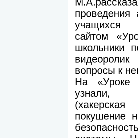
М.А.расс
проведения 
учащихся
сайтом «Ур
школьники п
видеороли
вопросы к не
На «Уроке
узнали, 
(хакерска
покушение 
безопасн