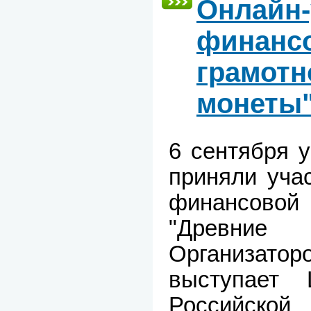
Онлайн-
финанс
грамотн
монеты
6 сентября у
приняли уча
финансов
"Древн
Организа
выступает 
Российско