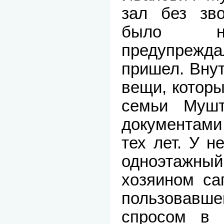
зал без зво
было не
предупреждал
пришел. Вну
вещи, котор
семьи Мушт
документам
тех лет. У 
одноэтажн
хозяином са
пользова
спросом в 