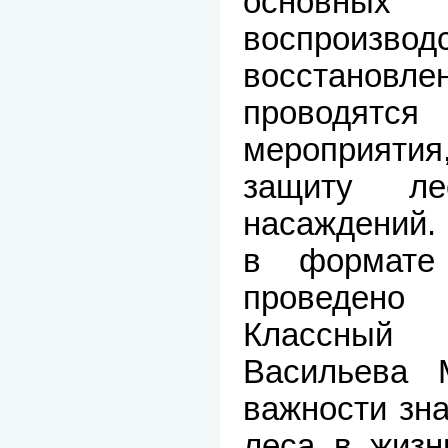
основных
воспроиз
восстановл
проводятс
мероприятия
защиту л
насаждений.
в формате
проведено
Классный
Васильева 
важности зн
леса в жизн