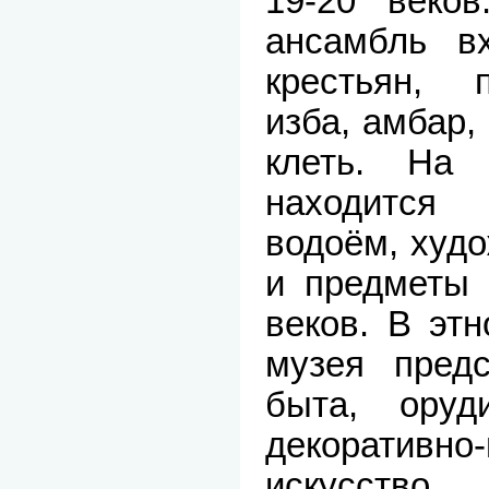
19-20 веков
ансамбль в
крестьян, 
изба, амбар,
клеть. На 
находится
водоём, худ
и предметы 
веков. В эт
музея пред
быта, оруд
декоративно
искусство