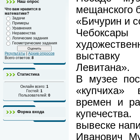
Наш опрос
мещанского б
Что вам нравится в
математике?
«Бичурин и с
Задачи
Примеры
Уравнения
Чебоксары
Неравенства
Логические задания
художеств
Геометрические задания
выставку
Результаты
|
Архив опросов
Всего ответов:
8
Левитана».
Статистика
В музее пос
Онлайн всего:
1
«купчиха»
Гостей:
1
Пользователей:
0
времен и ра
купечеств
Форма входа
вывеске нап
Иванович Му