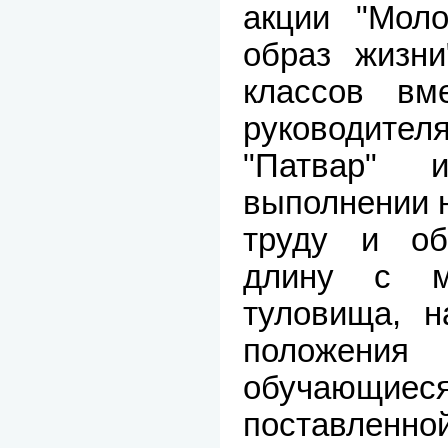
акции "Мол
образ жизни
классов вм
руководите
"Патвар
выполнении 
труду и об
длину с м
туловища, н
положен
обучающие
поставленной