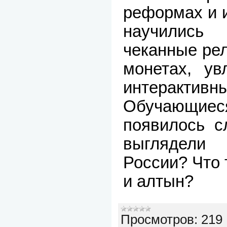
реформах и и
научились
чеканные ре
монетах, ув
интеракт
Обучающиеся
появилось с
выглядели
России? Что 
и алтын?
Просмотров:
219